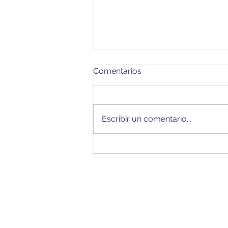
Comentarios
Escribir un comentario...
Webinar - Mi Reflejo: Juego
para la prevención e
intervención psicológica en
los trastornos de la
conducta alimentaria