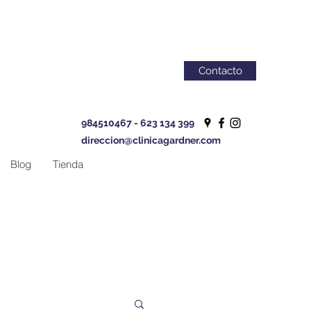
Contacto
984510467 - 623 134 399
direccion@clinicagardner.com
Blog
Tienda