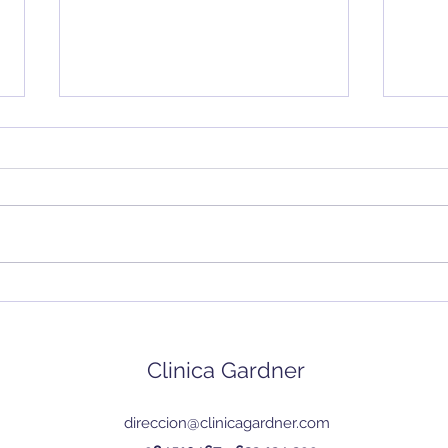
Día 
Much
acor
cuan
un ni
Pero
eso…
XXVII Premio TEA Ediciones
"Nicolás Seisdedos"
Clinica Gardner
direccion@clinicagardner.com