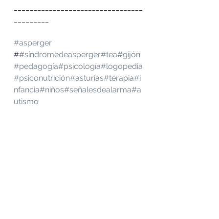
_________________________________
_________
#asperger
#
#síndromedeasperger
#tea
#gijón
#pedagogía
#psicología
#logopedia
#psiconutrición
#asturias
#terapia
#i
nfancia
#niños
#señalesdealarma
#a
utismo