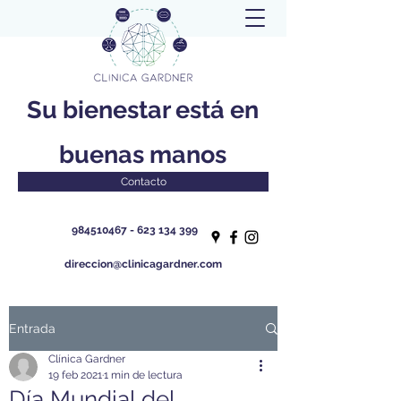
Su bienestar está en
buenas manos
Contacto
984510467 - 623 134
399
direccion@clinicagardner.com
Entrada
Clínica Gardner
19 feb 2021
1 min de lectura
Día Mundial del