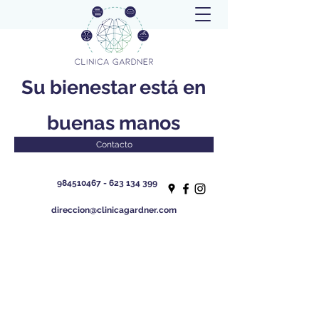
Su bienestar está en
buenas manos
Contacto
984510467 - 623 134
399
direccion@clinicagardner.com