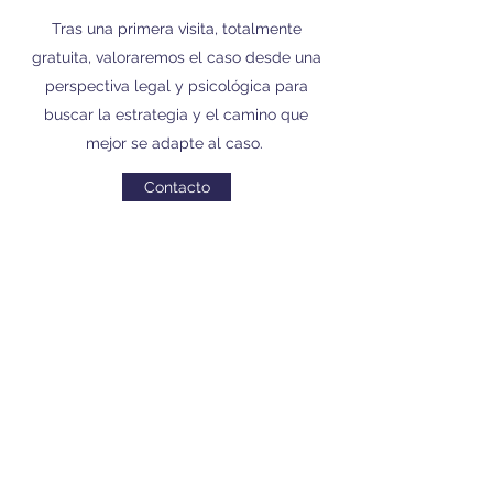
Tras una primera visita, totalmente
gratuita, valoraremos el caso desde una
perspectiva legal y psicológica para
buscar la estrategia y el camino que
mejor se adapte al caso.
Contacto
SERVICIOS
Servicios que ofrecemos:
Terapia de pareja, en caso de intentar una
reconciliación.
Mediación en el proceso de
separación/divorcio.
Asesoramiento legal.