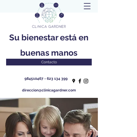
Su bienestar está en
buenas manos
Contacto
984510467 - 623 134
399
direccion@clinicagardner.com