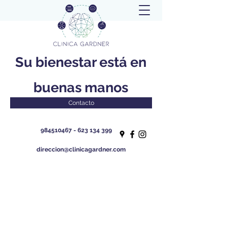
Su bienestar está en
buenas manos
Contacto
984510467 - 623 134
399
direccion@clinicagardner.com