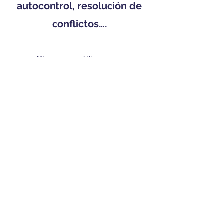
autocontrol, resolución de
conflictos….
Siempre utilizamos
materiales divertidos y
atractivos para que los niños
sean aún más partícipes de
dichos talleres basándonos
en los gustos (Inteligencia
emocional utilizando “
El
monstruo de colores
”, uso
adecuado de redes sociales,
videojuegos…).