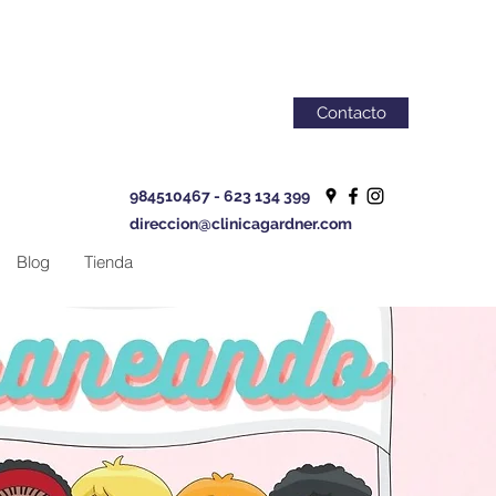
Contacto
984510467 - 623 134 399
direccion@clinicagardner.com
Blog
Tienda