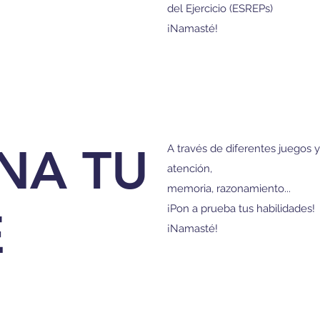
del Ejercicio (ESREPs)
¡Namasté!
NA TU
A través de diferentes juegos 
atención,
memoria, razonamiento...
¡Pon a prueba tus habilidades!
E
¡Namasté!