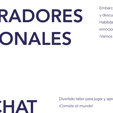
RADORES
Embárc
y descu
Habilida
emocion
ONALES
¡Vamos 
CHAT
Divertido taller para jugar y ap
¡Cómete el mundo!