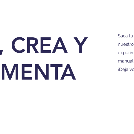
, CREA Y
Saca tu
nuestro 
experim
manuali
IMENTA
¡Deja vo